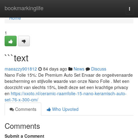
Home
bookmarkinglife
Togg
navi
Home
1
```text
maeazzy901812
84 days ago
News
Discuss
Nano Folie 15%: De Premium Auto Set Ervaar de ongeëvenaarde
bescherming en stijlvolle waarde van onze Nano Folie . Met een
doorzicht van slechts 15%, biedt deze set een krachtige privacy
en
https://xxoto.nl/ceramic-raamfolie-15-nano-keramisch-auto-
set-76-x-300-cm/
Comments
Who Upvoted
Comments
Submit a Comment