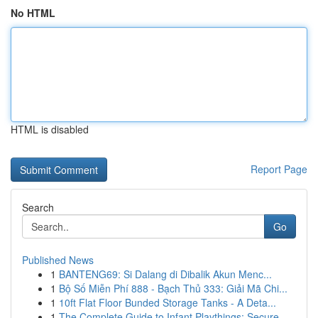
No HTML
HTML is disabled
Report Page
Search
Go
Published News
1
BANTENG69: Si Dalang di Dibalik Akun Menc...
1
Bộ Số Miễn Phí 888 - Bạch Thủ 333: Giải Mã Chi...
1
10ft Flat Floor Bunded Storage Tanks - A Deta...
1
The Complete Guide to Infant Playthings: Secure...