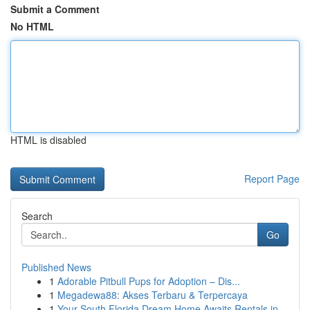
Submit a Comment
No HTML
HTML is disabled
Report Page
Search
Go
Published News
1
Adorable Pitbull Pups for Adoption – Dis...
1
Megadewa88: Akses Terbaru & Terpercaya
1
Your South Florida Dream Home Awaits Rentals in...