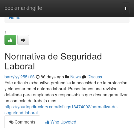
Home
bookmarkinglife
Togg
navi
Home
1
Normativa de Seguridad
Laboral
barryiyyi255166
86 days ago
News
Discuss
Este artículo exhaustivo profundiza la necesidad de la protección
y bienestar en el entorno laboral. Presentamos una revisión
detallada para empleados y responsables que desean garantizar
un contexto de trabajo más
https://yourtopdirectory.com/listings13474002/normativa-de-
seguridad-laboral
Comments
Who Upvoted