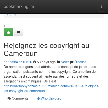
Home
bookmarkinglife
Togg
navi
Home
1
Rejoignez les copyright au
Cameroun
hannasbze516816
53 days ago
News
Discuss
De nombreux gens sont attirés par le concept de joindre une
organisation puissante comme les copyright. Ce ambition de
ascendant est souvent alimenté par des rumeurs et des
allégations enigmatiques. Cela est
https://harmonynoza271955.izrablog.com/40494504/rejoignez-
les-copyright-au-cameroun
Comments
Who Upvoted