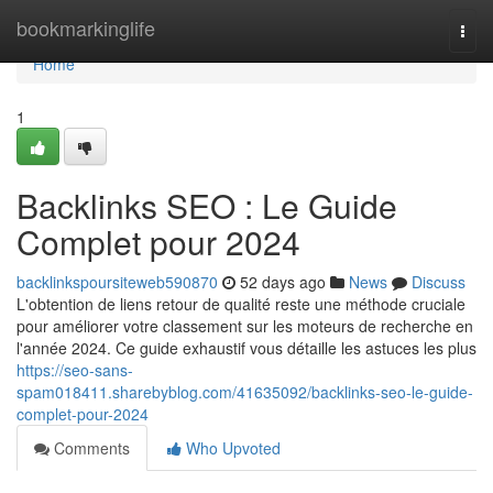
Home
bookmarkinglife
Togg
navi
Home
1
Backlinks SEO : Le Guide
Complet pour 2024
backlinkspoursiteweb590870
52 days ago
News
Discuss
L'obtention de liens retour de qualité reste une méthode cruciale
pour améliorer votre classement sur les moteurs de recherche en
l'année 2024. Ce guide exhaustif vous détaille les astuces les plus
https://seo-sans-
spam018411.sharebyblog.com/41635092/backlinks-seo-le-guide-
complet-pour-2024
Comments
Who Upvoted