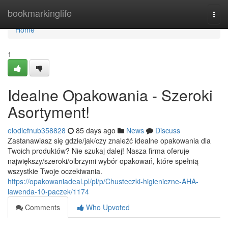
Home
bookmarkinglife
Togg
navi
Home
1
Idealne Opakowania - Szeroki
Asortyment!
elodiefnub358828
85 days ago
News
Discuss
Zastanawiasz się gdzie/jak/czy znaleźć idealne opakowania dla
Twoich produktów? Nie szukaj dalej! Nasza firma oferuje
największy/szeroki/olbrzymi wybór opakowań, które spełnią
wszystkie Twoje oczekiwania.
https://opakowaniadeal.pl/pl/p/Chusteczki-higieniczne-AHA-
lawenda-10-paczek/1174
Comments
Who Upvoted