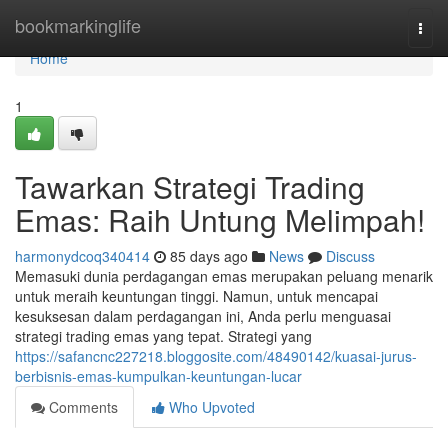
Home
bookmarkinglife
Togg
navi
Home
1
Tawarkan Strategi Trading
Emas: Raih Untung Melimpah!
harmonydcoq340414
85 days ago
News
Discuss
Memasuki dunia perdagangan emas merupakan peluang menarik
untuk meraih keuntungan tinggi. Namun, untuk mencapai
kesuksesan dalam perdagangan ini, Anda perlu menguasai
strategi trading emas yang tepat. Strategi yang
https://safancnc227218.bloggosite.com/48490142/kuasai-jurus-
berbisnis-emas-kumpulkan-keuntungan-lucar
Comments
Who Upvoted