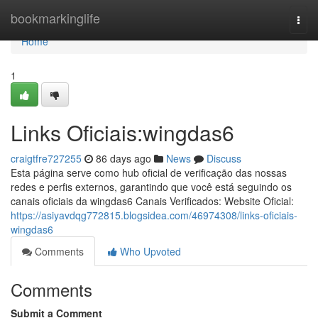
Home
bookmarkinglife
Togg
navi
Home
1
Links Oficiais:wingdas6
craigtfre727255
86 days ago
News
Discuss
Esta página serve como hub oficial de verificação das nossas
redes e perfis externos, garantindo que você está seguindo os
canais oficiais da wingdas6 Canais Verificados: Website Oficial:
https://asiyavdqg772815.blogsidea.com/46974308/links-oficiais-
wingdas6
Comments
Who Upvoted
Comments
Submit a Comment