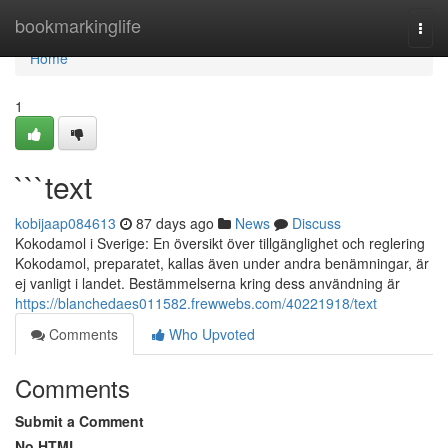
Home
bookmarkinglife
Togg
navi
Home
1
```text
kobijaap084613
87 days ago
News
Discuss
Kokodamol i Sverige: En översikt över tillgänglighet och reglering
Kokodamol, preparatet, kallas även under andra benämningar, är
ej vanligt i landet. Bestämmelserna kring dess användning är
https://blanchedaes011582.frewwebs.com/40221918/text
Comments
Who Upvoted
Comments
Submit a Comment
No HTML