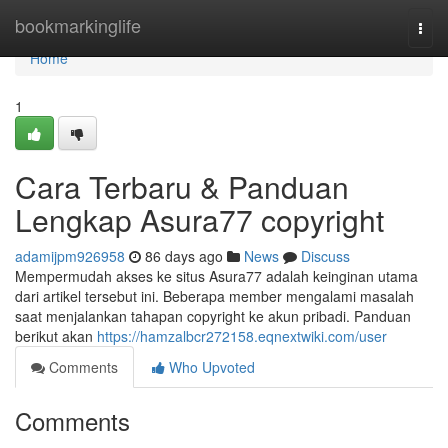
Home
bookmarkinglife
Togg
navi
Home
1
Cara Terbaru & Panduan
Lengkap Asura77 copyright
adamijpm926958
86 days ago
News
Discuss
Mempermudah akses ke situs Asura77 adalah keinginan utama
dari artikel tersebut ini. Beberapa member mengalami masalah
saat menjalankan tahapan copyright ke akun pribadi. Panduan
berikut akan
https://hamzalbcr272158.eqnextwiki.com/user
Comments
Who Upvoted
Comments