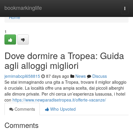
Home
bookmarkinglife
Togg
navi
Home
1
Dove dormire a Tropea: Guida
agli alloggi migliori
jemimabcpl658815
87 days ago
News
Discuss
Se stai immaginando una gita a Tropea, trovare il miglior alloggio
è cruciale. La località offre una ampia scelta, dai piccoli alberghi
alle dimore private. Per chi cerca un’esperienza lussuosa, i hotel
con
https://www.newparadisetropea.it/offerte-vacanze/
Comments
Who Upvoted
Comments