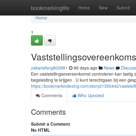
Home
bookmarkinglife
Home
New
Submit
Home
1
Vaststellingsovereenkomst
zakariafsng802881
86 days ago
News
Discuss
Een vaststellingsovereenkomst controleren kan lastig z
begeleiding te krijgen . U kunt terechtgaan bij een gesp
https://bookmarkindexing.com/story21350442/vaststell
Comments
Who Upvoted
Comments
Submit a Comment
No HTML