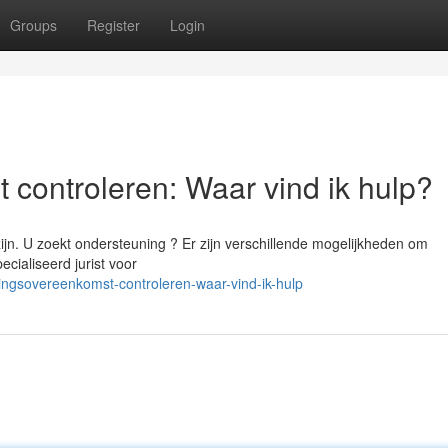
Groups
Register
Login
 controleren: Waar vind ik hulp?
ijn. U zoekt ondersteuning ? Er zijn verschillende mogelijkheden om
ecialiseerd jurist voor
ingsovereenkomst-controleren-waar-vind-ik-hulp