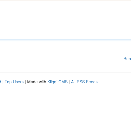
Rep
d
|
Top Users
| Made with
Kliqqi CMS
|
All RSS Feeds