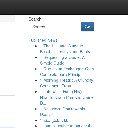
Search
Go
Published News
1
The Ultimate Guide to
Baseball Jerseys and Pants
1
Requesting a Quote: A
Simple Guide
1
Qué es un Exchanger: Guía
Completa para Princip...
1
Morning Treats : A Crunchy
Convenient Treat
1
nohuwin – Đăng Nhập
Nhanh, Khám Phá Kho Game
Đ...
1
Najtańsze Opakowania -
Deal pl!
1
نقل عفش مكة
1
I am is unable to handle the