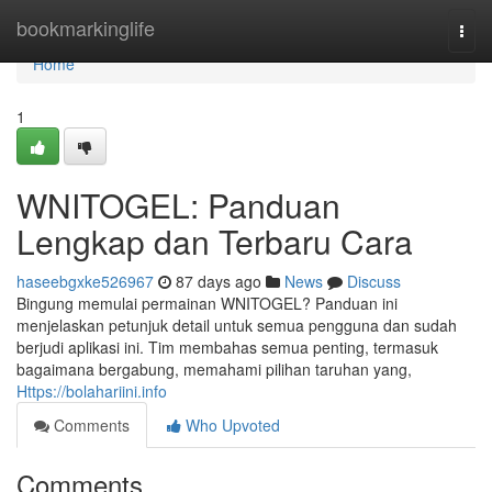
Home
bookmarkinglife
Togg
navi
Home
1
WNITOGEL: Panduan
Lengkap dan Terbaru Cara
haseebgxke526967
87 days ago
News
Discuss
Bingung memulai permainan WNITOGEL? Panduan ini
menjelaskan petunjuk detail untuk semua pengguna dan sudah
berjudi aplikasi ini. Tim membahas semua penting, termasuk
bagaimana bergabung, memahami pilihan taruhan yang,
Https://bolahariini.info
Comments
Who Upvoted
Comments