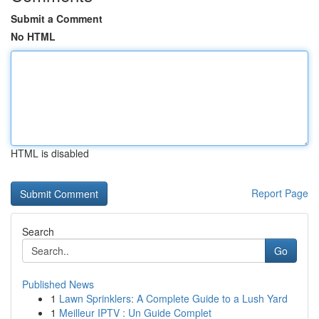
Submit a Comment
No HTML
HTML is disabled
Report Page
Search
Go
Published News
1
Lawn Sprinklers: A Complete Guide to a Lush Yard
1
Meilleur IPTV : Un Guide Complet