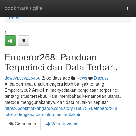
Home
bookmarkinglife
Togg
navi
Home
1
Emperor268: Panduan
Terperinci dan Data Terbaru
deweypvyv225466
85 days ago
News
Discuss
Anda berminat untuk mengerti lebih banyak tentang
Emperor268? Artikel ini menyediakan penjelasan terperinci
tentang situs tersebut. Kami membahas kemampuan utama,
metode menggunakannya, dan data mutakhir seputar
https://bookmarkangaroo.com/story21607354/emperor268-
tutorial-lengkap-dan-informasi-mutakhir
Comments
Who Upvoted