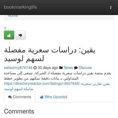
Home
bookmarkinglife
Togg
navi
Home
1
يقين: دراسات سعرية مفصلة
لسهم لوسيد
safaxzmy876745
30 days ago
News
Discuss
يقدم منصة يقين دراسات سعرية مفصلة لـ الشركة، تسعى إلى مساعدة
المتداولين بـ بيانات دقيقة تمكنهم من تطوير خطط
https://directoryreactor.com/listings13607648/يقين-تقارير-سعرية-
شاملة-لسهم-لوسيد
Comments
Who Upvoted
Comments