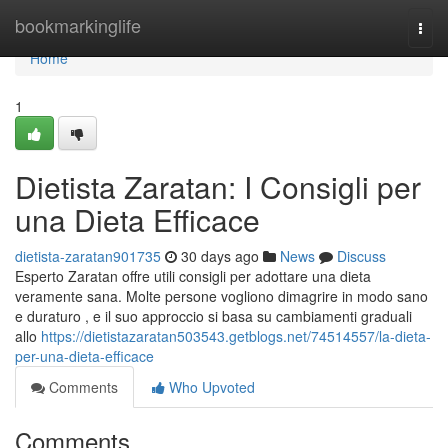
Home
bookmarkinglife
Togg
navi
Home
1
Dietista Zaratan: I Consigli per
una Dieta Efficace
dietista-zaratan901735
30 days ago
News
Discuss
Esperto Zaratan offre utili consigli per adottare una dieta
veramente sana. Molte persone vogliono dimagrire in modo sano
e duraturo , e il suo approccio si basa su cambiamenti graduali
allo
https://dietistazaratan503543.getblogs.net/74514557/la-dieta-
per-una-dieta-efficace
Comments
Who Upvoted
Comments