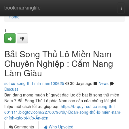
Home
bookmarkinglife
Togg
navi
Home
1
Bắt Song Thủ Lô Miền Nam
Chuyên Nghiệp : Cẩm Nang
Làm Giàu
soi-cu-song-th-l-min-nam100625
30 days ago
News
Discuss
Bạn đang mong muốn bí quyết đắc lực để bắt lô song thủ miền
Nam ? Bắt Song Thủ Lô phía Nam cao cấp của chúng tôi giới
thiệu một cách tối ưu giúp bạn
https://b-quyt-soi-cu-song-th-l-
601111.blogtov.com/22700796/dự-Đoán-song-thủ-lô-miền-nam-
chính-xác-bí-kíp-Ăn-tiền
Comments
Who Upvoted