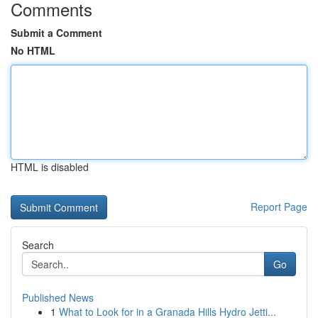
Comments
Submit a Comment
No HTML
HTML is disabled
Report Page
Search
Go
Published News
1
What to Look for in a Granada Hills Hydro Jetti...