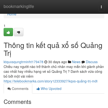
Home
bookmarkinglife
Togg
navi
Home
1
Thông tin kết quả xổ số Quảng
Trị
ktquxsqungtrminht179478
30 days ago
News
Discuss
Chiều nay người nào trở thành chủ nhân may mắn khi giành phần
cao nhất hay nhiều hạng vé số Quảng Trị ? Danh sách vừa công
bố bởi một vài niềm
https://telebookmarks.com/story12333927/kqxs-quảng-trị-mới
Comments
Who Upvoted
Comments