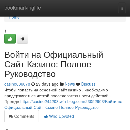
Home
bookmarkinglife
Togg
navi
Home
1
Войти на Официальный
Сайт Казино: Полное
Руководство
casino636078
29 days ago
News
Discuss
Чтобы попасть на основной сайт казино , необходимо
придерживаться четкой последовательности действий .
Прежде
https://casino244203.win-blog.com/23052903/Войти-на-
Официальный-Сайт-Казино-Полное-Руководство
Comments
Who Upvoted