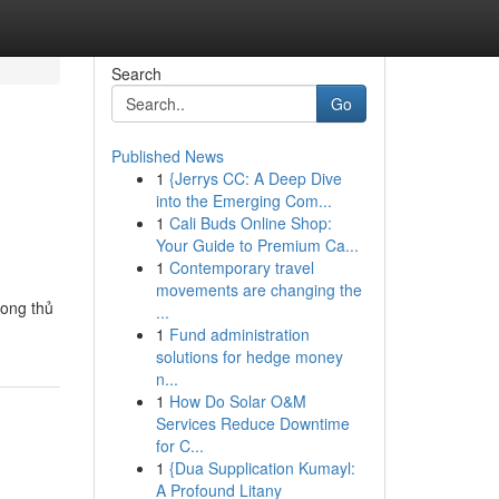
Search
Go
Published News
1
{Jerrys CC: A Deep Dive
into the Emerging Com...
1
Cali Buds Online Shop:
Your Guide to Premium Ca...
1
Contemporary travel
movements are changing the
song thủ
...
1
Fund administration
solutions for hedge money
n...
1
How Do Solar O&M
Services Reduce Downtime
for C...
1
{Dua Supplication Kumayl:
A Profound Litany