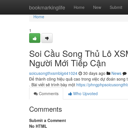
Home
bookmarkinglife
Home
New
Submit
Home
1
Soi Cầu Song Thủ Lô XS
Người Mới Tiếp Cận
soicusongthxsmblg441024
30 days ago
News
Để thành công hiệu quả cao trong việc dự đoán song 
. Bài viết sẽ trình bày một
https://phngphpsoicusongth
Comments
Who Upvoted
Comments
Submit a Comment
No HTML