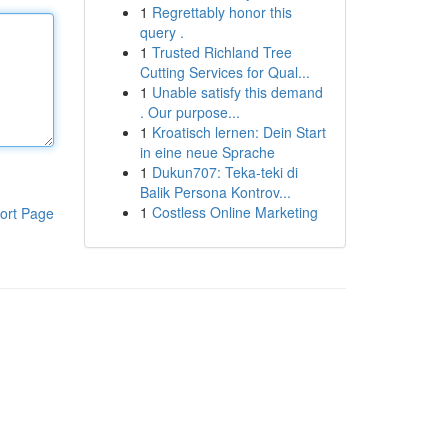
1
Regrettably honor this
query .
1
Trusted Richland Tree
Cutting Services for Qual...
1
Unable satisfy this demand
. Our purpose...
1
Kroatisch lernen: Dein Start
in eine neue Sprache
1
Dukun707: Teka-teki di
Balik Persona Kontrov...
1
Costless Online Marketing
ort Page