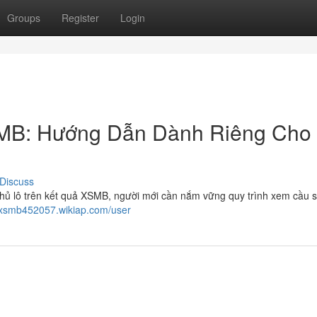
Groups
Register
Login
MB: Hướng Dẫn Dành Riêng Cho
Discuss
thủ lô trên kết quả XSMB, người mới cần nắm vững quy trình xem cầu 
lxsmb452057.wikiap.com/user