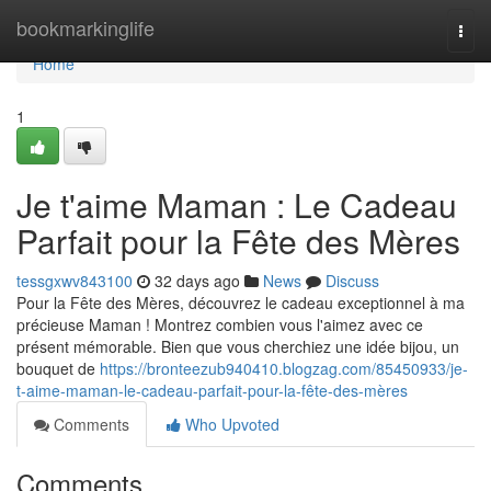
Home
bookmarkinglife
Togg
navi
Home
1
Je t'aime Maman : Le Cadeau
Parfait pour la Fête des Mères
tessgxwv843100
32 days ago
News
Discuss
Pour la Fête des Mères, découvrez le cadeau exceptionnel à ma
précieuse Maman ! Montrez combien vous l'aimez avec ce
présent mémorable. Bien que vous cherchiez une idée bijou, un
bouquet de
https://bronteezub940410.blogzag.com/85450933/je-
t-aime-maman-le-cadeau-parfait-pour-la-fête-des-mères
Comments
Who Upvoted
Comments