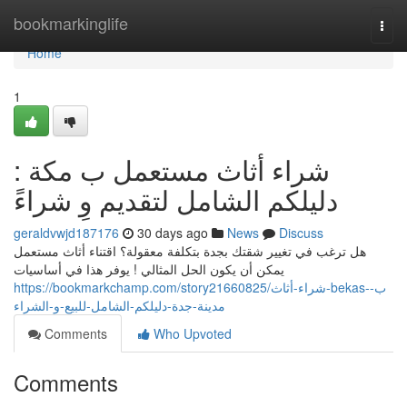
Home
bookmarkinglife
Togg
navi
Home
1
شراء أثاث مستعمل ب مكة :
دليلكم الشامل لتقديم وِ شراءً
geraldvwjd187176
30 days ago
News
Discuss
هل ترغب في تغيير شقتك بجدة بتكلفة معقولة؟ اقتناء أثاث مستعمل
يمكن أن يكون الحل المثالي ! يوفر هذا في أساسيات
https://bookmarkchamp.com/story21660825/شراء-أثاث-bekas-ب-
مدينة-جدة-دليلكم-الشامل-للبيع-و-الشراء
Comments
Who Upvoted
Comments