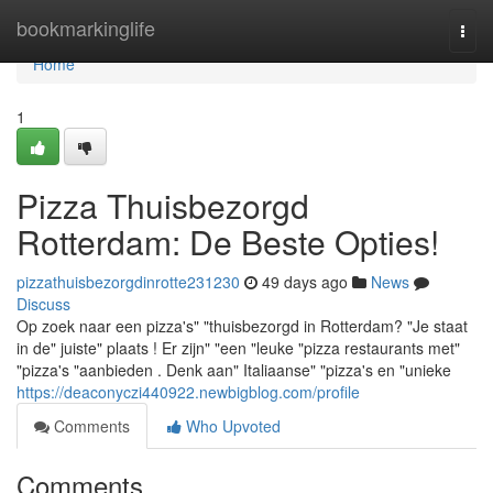
Home
bookmarkinglife
Togg
navi
Home
1
Pizza Thuisbezorgd
Rotterdam: De Beste Opties!
pizzathuisbezorgdinrotte231230
49 days ago
News
Discuss
Op zoek naar een pizza's" "thuisbezorgd in Rotterdam? "Je staat
in de" juiste" plaats ! Er zijn" "een "leuke "pizza restaurants met"
"pizza's "aanbieden . Denk aan" Italiaanse" "pizza's en "unieke
https://deaconyczi440922.newbigblog.com/profile
Comments
Who Upvoted
Comments