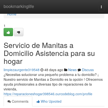
Home
bookmarkinglife
Togg
navi
Home
1
Servicio de Manitas a
Domicilio Asistencia para su
hogar
limpiezaurgente319548
48 days ago
News
Discuss
¿Necesitas solucionar una pequeño problema a tu domicilio? ¡
Nuestro servicio de Manitas a Domicilio es la opción ! Ofrecemos
ayuda profesionales a diversas tipo de reparaciones de la
vivienda,
https://reparacioneshogar398546.ourcodeblog.com/profile
Comments
Who Upvoted