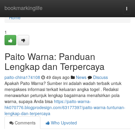
Home
bookmarkinglife
Togg
navi
Home
1
Paito Warna: Panduan
Lengkap dan Terpercaya
paito-china174108
49 days ago
News
Discuss
Apakah Paito Warna? Sumber ini adalah wadah terbaik untuk
mengakses informasi terkait keluaran angka togel . Redaksi
menawarkan petunjuk lengkap bagaimana menafsirkan pola
warna, supaya Anda bisa
https://paito-warna-
hk070776.blogprodesign.com/63177397/paito-warna-tuntunan-
lengkap-dan-terpercaya
Comments
Who Upvoted