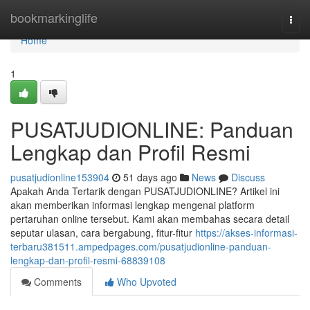
Home
bookmarkinglife
Togg
navi
Home
1
PUSATJUDIONLINE: Panduan
Lengkap dan Profil Resmi
pusatjudionline153904
51 days ago
News
Discuss
Apakah Anda Tertarik dengan PUSATJUDIONLINE? Artikel ini
akan memberikan informasi lengkap mengenai platform
pertaruhan online tersebut. Kami akan membahas secara detail
seputar ulasan, cara bergabung, fitur-fitur
https://akses-informasi-
terbaru381511.ampedpages.com/pusatjudionline-panduan-
lengkap-dan-profil-resmi-68839108
Comments
Who Upvoted