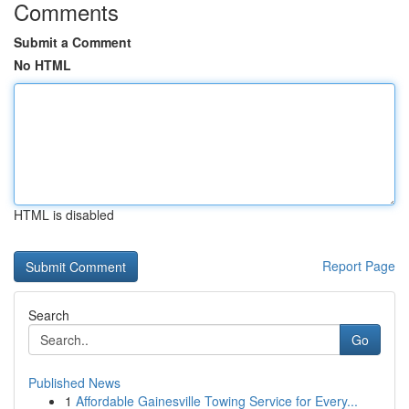
Comments
Submit a Comment
No HTML
HTML is disabled
Report Page
Search
Go
Published News
1
Affordable Gainesville Towing Service for Every...