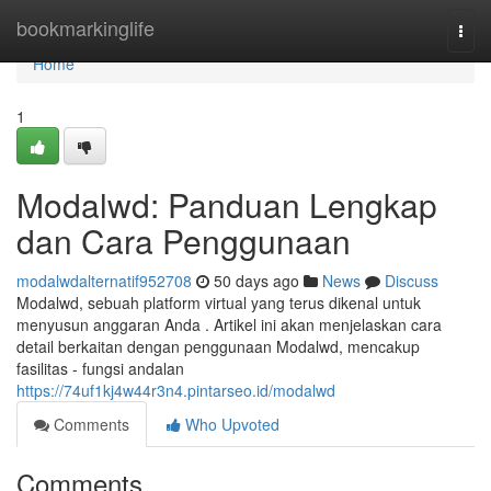
Home
bookmarkinglife
Togg
navi
Home
1
Modalwd: Panduan Lengkap
dan Cara Penggunaan
modalwdalternatif952708
50 days ago
News
Discuss
Modalwd, sebuah platform virtual yang terus dikenal untuk
menyusun anggaran Anda . Artikel ini akan menjelaskan cara
detail berkaitan dengan penggunaan Modalwd, mencakup
fasilitas - fungsi andalan
https://74uf1kj4w44r3n4.pintarseo.id/modalwd
Comments
Who Upvoted
Comments