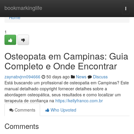
Home
bookmarkinglife
Togg
navi
Home
1
Osteopata em Campinas: Guia
Completo e Onde Encontrar
zaynabvjnn094666
50 days ago
News
Discuss
Está buscando um profissional de osteopatia em Campinas? Este
manual detalhado copyright fornecer detalhes sobre a
abordagem osteopática, seus resultados e como localizar um
terapeuta de confiança na
https://kellyfranco.com.br
Comments
Who Upvoted
Comments