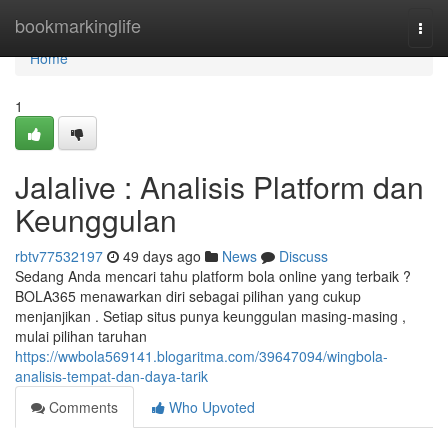
Home
bookmarkinglife
Togg
navi
Home
1
Jalalive : Analisis Platform dan
Keunggulan
rbtv77532197
49 days ago
News
Discuss
Sedang Anda mencari tahu platform bola online yang terbaik ?
BOLA365 menawarkan diri sebagai pilihan yang cukup
menjanjikan . Setiap situs punya keunggulan masing-masing ,
mulai pilihan taruhan
https://wwbola569141.blogaritma.com/39647094/wingbola-
analisis-tempat-dan-daya-tarik
Comments
Who Upvoted