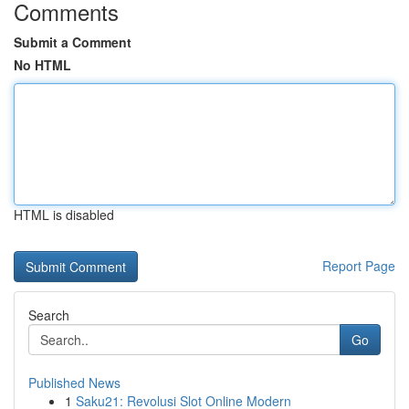
Comments
Submit a Comment
No HTML
HTML is disabled
Report Page
Search
Go
Published News
1
Saku21: Revolusi Slot Online Modern