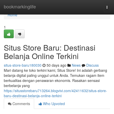
Home
bookmarkinglife
Togg
navi
Home
1
Situs Store Baru: Destinasi
Belanja Online Terkini
situs-store-baru180030
50 days ago
News
Discuss
Mari datang ke toko terkini kami, Situs Store! Ini adalah gerbang
belanja digital paling unggul untuk Anda. Temukan ragam item
berkualitas dengan penawaran ekonomis. Rasakan sensasi
berbelanja yang
https://situsstorebaru713264.blogvivi.com/42411632/situs-store-
baru-destinasi-belanja-online-terkini
Comments
Who Upvoted