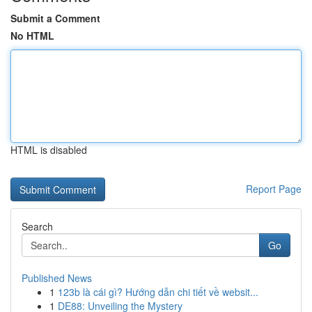
Submit a Comment
No HTML
HTML is disabled
Report Page
Search
Go
Published News
1
123b là cái gì? Hướng dẫn chi tiết về websit...
1
DE88: Unveiling the Mystery