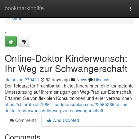
Home
bookmarkinglife
Togg
navi
Home
1
Online-Doktor Kinderwunsch:
Ihr Weg zur Schwangerschaft
elainevoej270411
52 days ago
News
Discuss
Der Telearzt für Fruchtbarkeit bietet Ihnen/Ihnen eine kompetente
Unterstützung auf Ihrem einzigartigen Weg/Pfad zur Elternschaft.
Erfahren Sie von flexiblen Konsultationen und einer vertraulichen
https://chiaraftxb579861.madmouseblog.com/22565266/online-
doktor-kinderwunsch-ihr-weg-zur-schwangerschaft
Comments
Who Upvoted
Comments