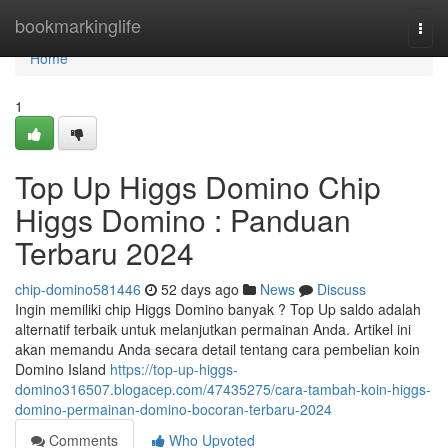
Home
bookmarkinglife
Togg
navi
Home
1
Top Up Higgs Domino Chip
Higgs Domino : Panduan
Terbaru 2024
chip-domino581446
52 days ago
News
Discuss
Ingin memiliki chip Higgs Domino banyak ? Top Up saldo adalah
alternatif terbaik untuk melanjutkan permainan Anda. Artikel ini
akan memandu Anda secara detail tentang cara pembelian koin
Domino Island
https://top-up-higgs-
domino316507.blogacep.com/47435275/cara-tambah-koin-higgs-
domino-permainan-domino-bocoran-terbaru-2024
Comments
Who Upvoted