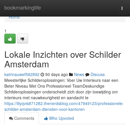
Home
bookmarkinglife
Togg
navi
Home
1
Lokale Inzichten over Schilder
Amsterdam
katrinauwef582892
50 days ago
News
Discuss
Meesterlijke Schilderoplossingen: Voer Uw Interieurs naar een
Beter Niveau Met Ons Professioneel TeamDeskundige
Schilderoplossingen onderscheidt zich door zijn toewijding om
interieurs met nauwkeurigheid en aandacht te
https://lilyqvis871282.thenerdsblog.com/47949123/professionele-
schilder-amsterdam-diensten-voor-kantoren
Comments
Who Upvoted