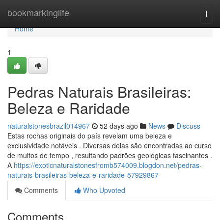
Home
bookmarkinglife
Togg
navi
Home
1
Pedras Naturais Brasileiras:
Beleza e Raridade
naturalstonesbrazil014967
52 days ago
News
Discuss
Estas rochas originais do país revelam uma beleza e
exclusividade notáveis . Diversas delas são encontradas ao curso
de muitos de tempo , resultando padrões geológicas fascinantes .
A
https://exoticnaturalstonesfromb574009.blogdon.net/pedras-
naturais-brasileiras-beleza-e-raridade-57929867
Comments
Who Upvoted
Comments