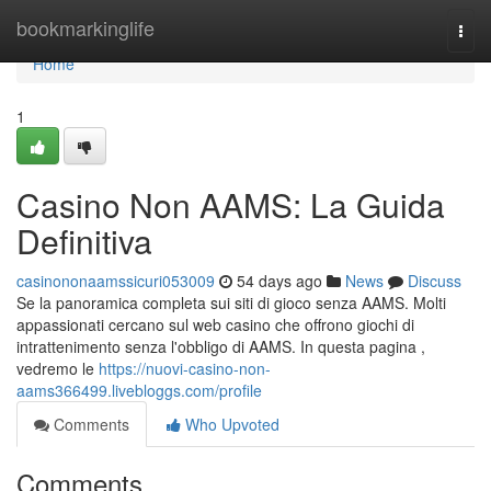
Home
bookmarkinglife
Togg
navi
Home
1
Casino Non AAMS: La Guida
Definitiva
casinononaamssicuri053009
54 days ago
News
Discuss
Se la panoramica completa sui siti di gioco senza AAMS. Molti
appassionati cercano sul web casino che offrono giochi di
intrattenimento senza l'obbligo di AAMS. In questa pagina ,
vedremo le
https://nuovi-casino-non-
aams366499.livebloggs.com/profile
Comments
Who Upvoted
Comments