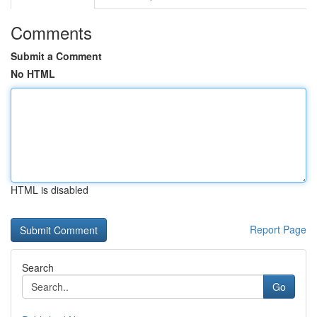
Comments
Submit a Comment
No HTML
HTML is disabled
Report Page
Search
Go