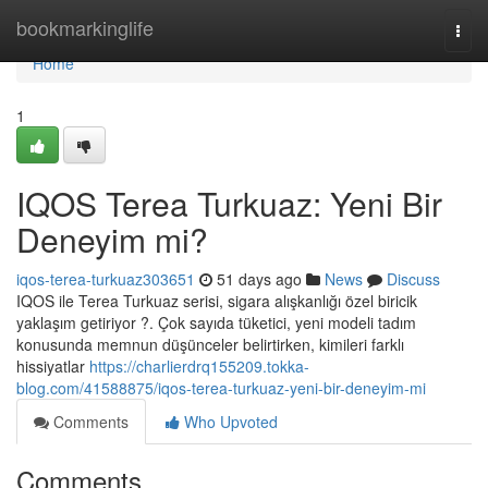
Home
bookmarkinglife
Togg
navi
Home
1
IQOS Terea Turkuaz: Yeni Bir
Deneyim mi?
iqos-terea-turkuaz303651
51 days ago
News
Discuss
IQOS ile Terea Turkuaz serisi, sigara alışkanlığı özel biricik
yaklaşım getiriyor ?. Çok sayıda tüketici, yeni modeli tadım
konusunda memnun düşünceler belirtirken, kimileri farklı
hissiyatlar
https://charlierdrq155209.tokka-
blog.com/41588875/iqos-terea-turkuaz-yeni-bir-deneyim-mi
Comments
Who Upvoted
Comments