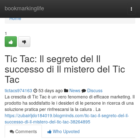
Home
bookmarkinglife
Togg
navi
Home
1
Tic Tac: Il segreto del Il
successo di Il mistero del Tic
Tac
tictacs974163
53 days ago
News
Discuss
La crescita di Tic Tac è un vero fenomeno di efficace marketing. Il
prodotto ha soddisfatto le i desideri di le persone in ricerca di una
soluzione pratica per rinfrescarsi la la calura . La
https://zubairljdo184019.blogminds.com/tic-tac-il-segreto-del-il-
successo-di-il-mistero-del-tic-tac-38264895
Comments
Who Upvoted