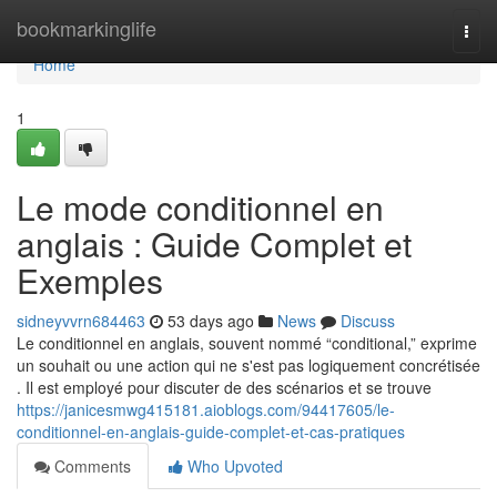
Home
bookmarkinglife
Togg
navi
Home
1
Le mode conditionnel en
anglais : Guide Complet et
Exemples
sidneyvvrn684463
53 days ago
News
Discuss
Le conditionnel en anglais, souvent nommé “conditional,” exprime
un souhait ou une action qui ne s'est pas logiquement concrétisée
. Il est employé pour discuter de des scénarios et se trouve
https://janicesmwg415181.aioblogs.com/94417605/le-
conditionnel-en-anglais-guide-complet-et-cas-pratiques
Comments
Who Upvoted