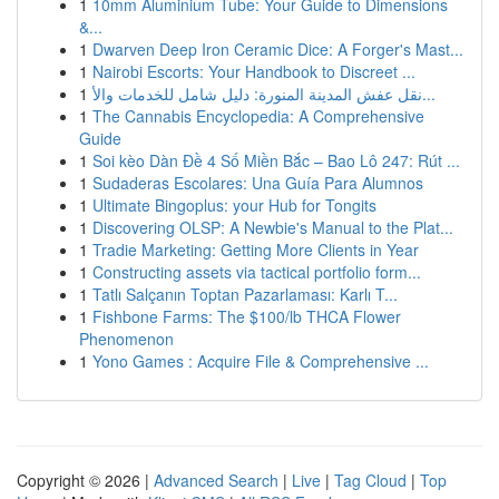
1
10mm Aluminium Tube: Your Guide to Dimensions
&...
1
Dwarven Deep Iron Ceramic Dice: A Forger's Mast...
1
Nairobi Escorts: Your Handbook to Discreet ...
1
نقل عفش المدينة المنورة: دليل شامل للخدمات والأ...
1
The Cannabis Encyclopedia: A Comprehensive
Guide
1
Soi kèo Dàn Đề 4 Số Miền Bắc – Bao Lô 247: Rút ...
1
Sudaderas Escolares: Una Guía Para Alumnos
1
Ultimate Bingoplus: your Hub for Tongits
1
Discovering OLSP: A Newbie's Manual to the Plat...
1
Tradie Marketing: Getting More Clients in Year
1
Constructing assets via tactical portfolio form...
1
Tatlı Salçanın Toptan Pazarlaması: Karlı T...
1
Fishbone Farms: The $100/lb THCA Flower
Phenomenon
1
Yono Games : Acquire File & Comprehensive ...
Copyright © 2026 |
Advanced Search
|
Live
|
Tag Cloud
|
Top