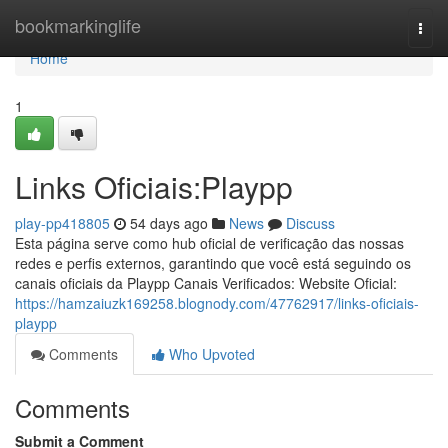
Home
bookmarkinglife
Togg
navi
Home
1
Links Oficiais:Playpp
play-pp418805
54 days ago
News
Discuss
Esta página serve como hub oficial de verificação das nossas
redes e perfis externos, garantindo que você está seguindo os
canais oficiais da Playpp Canais Verificados: Website Oficial:
https://hamzaiuzk169258.blognody.com/47762917/links-oficiais-
playpp
Comments
Who Upvoted
Comments
Submit a Comment