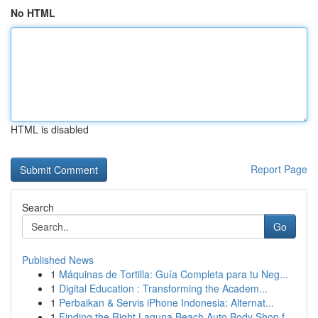
No HTML
HTML is disabled
Report Page
Search
Go
Published News
1
Máquinas de Tortilla: Guía Completa para tu Neg...
1
Digital Education : Transforming the Academ...
1
Perbaikan & Servis iPhone Indonesia: Alternat...
1
Finding the Right Laguna Beach Auto Body Shop f...