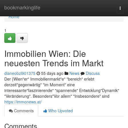
Home
bookmarkinglife
Togg
navi
Home
1
Immobilien Wien: Die
neuesten Trends im Markt
dianeobzl901375
55 days ago
News
Discuss
Der {Wien"er" Immobilienmarkt"e" "bereich" erlebt
derzeit"gegenwärtig" "im Moment" eine
interessante"faszinierende" "spannende" Entwicklung"Dynamik"
"Veränderung". Besonders"Vor allem" "Insbesondere" sind
https://immonews.at/
Comments
Who Upvoted
Comments