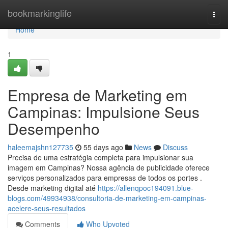
Home
bookmarkinglife
Togg
navi
Home
1
Empresa de Marketing em
Campinas: Impulsione Seus
Desempenho
haleemajshn127735
55 days ago
News
Discuss
Precisa de uma estratégia completa para impulsionar sua
imagem em Campinas? Nossa agência de publicidade oferece
serviços personalizados para empresas de todos os portes .
Desde marketing digital até
https://allenqpoc194091.blue-
blogs.com/49934938/consultoria-de-marketing-em-campinas-
acelere-seus-resultados
Comments
Who Upvoted