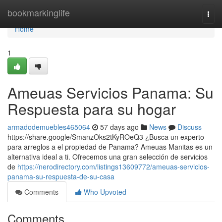
Home
bookmarkinglife
Togg
navi
Home
1
Ameuas Servicios Panama: Su
Respuesta para su hogar
armadodemuebles465064
57 days ago
News
Discuss
https://share.google/SmanzOks2tKyROeQ3 ¿Busca un experto
para arreglos a el propiedad de Panama? Ameuas Manitas es un
alternativa ideal a ti. Ofrecemos una gran selección de servicios
de
https://nerodirectory.com/listings13609772/ameuas-servicios-
panama-su-respuesta-de-su-casa
Comments
Who Upvoted
Comments