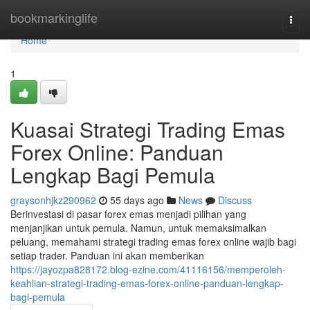
Home
bookmarkinglife
Togg
navi
Home
1
Kuasai Strategi Trading Emas
Forex Online: Panduan
Lengkap Bagi Pemula
graysonhjkz290962
55 days ago
News
Discuss
Berinvestasi di pasar forex emas menjadi pilihan yang
menjanjikan untuk pemula. Namun, untuk memaksimalkan
peluang, memahami strategi trading emas forex online wajib bagi
setiap trader. Panduan ini akan memberikan
https://jayozpa828172.blog-ezine.com/41116156/memperoleh-
keahlian-strategi-trading-emas-forex-online-panduan-lengkap-
bagi-pemula