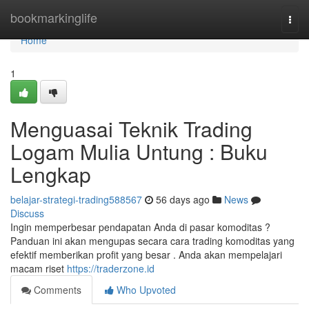
Home
bookmarkinglife
Togg
navi
Home
1
Menguasai Teknik Trading
Logam Mulia Untung : Buku
Lengkap
belajar-strategi-trading588567
56 days ago
News
Discuss
Ingin memperbesar pendapatan Anda di pasar komoditas ?
Panduan ini akan mengupas secara cara trading komoditas yang
efektif memberikan profit yang besar . Anda akan mempelajari
macam riset
https://traderzone.id
Comments
Who Upvoted