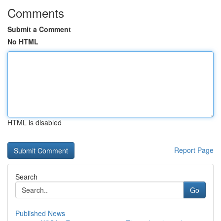
Comments
Submit a Comment
No HTML
HTML is disabled
Report Page
Search
Go
Published News