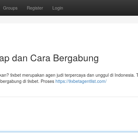
Groups
Register
Login
kap dan Cara Bergabung
? 9xbet merupakan agen judi terpercaya dan unggul di Indonesia. T
 bergabung di 9xbet. Proses
https://9xbetagentlist.com/