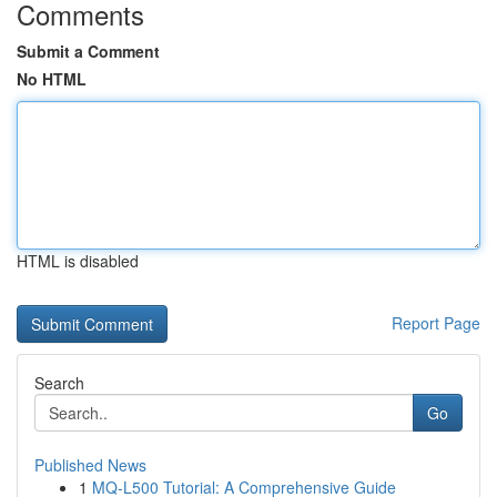
Comments
Submit a Comment
No HTML
HTML is disabled
Report Page
Search
Go
Published News
1
MQ-L500 Tutorial: A Comprehensive Guide