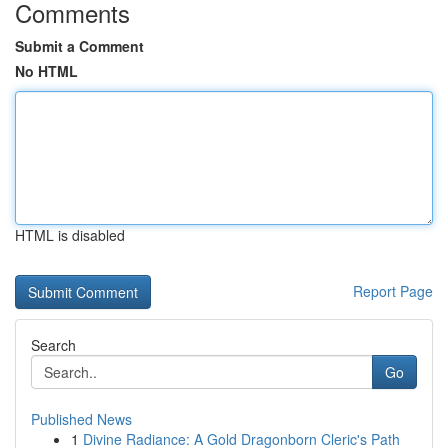
Comments
Submit a Comment
No HTML
HTML is disabled
Report Page
Search
Go
Published News
1
Divine Radiance: A Gold Dragonborn Cleric's Path